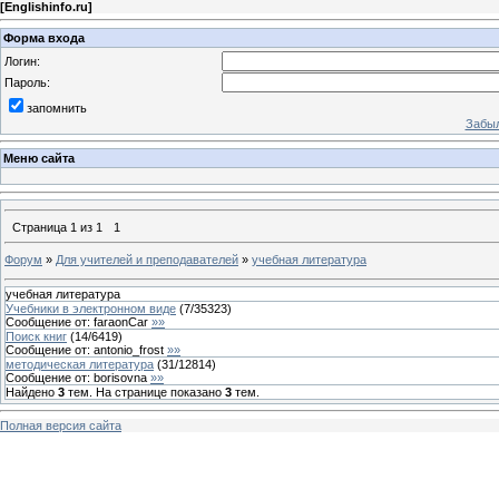
[
Englishinfo.ru
]
Форма входа
Логин:
Пароль:
запомнить
Забыл
Меню сайта
Страница
1
из
1
1
Форум
»
Для учителей и преподавателей
»
учебная литература
учебная литература
Учебники в электронном виде
(
7
/
35323
)
Сообщение от:
faraonCar
»»
Поиск книг
(
14
/
6419
)
Сообщение от:
antonio_frost
»»
методическая литература
(
31
/
12814
)
Сообщение от:
borisovna
»»
Найдено
3
тем. На странице показано
3
тем.
Полная версия сайта