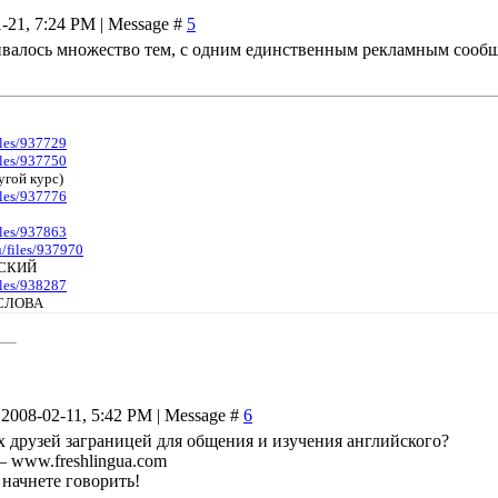
1-21, 7:24 PM | Message #
5
валось множество тем, с одним единственным рекламным сообще
files/937729
files/937750
угой курс)
files/937776
files/937863
u/files/937970
ЙСКИЙ
files/938287
СЛОВА
2008-02-11, 5:42 PM | Message #
6
 друзей заграницей для общения и изучения английского?
– www.freshlingua.com
 начнете говорить!