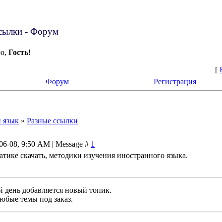
сылки - Форум
ро,
Гость
!
[
Форум
Регистрация
 язык
»
Разные ссылки
-06-08, 9:50 AM | Message #
1
тике скачать, методики изучения иностранного языка.
й день добавляется новый топик.
юбые темы под заказ.