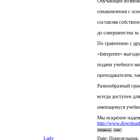
Обучающие возможн
ознакомления с ос
составляя собствен
до совершенства за
По сравнению с др
«Interpreter» выго
подачи учебного ма
преподавателем, та
Разнообразный грам
всегда доступен дл
имеющемуся учебно
Мы искренне надем
http://www.download.
Lady
Date: Понедельник, 