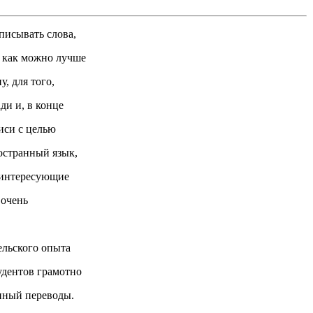
писывать слова,
 как можно лучше
, для того,
ди и, в конце
иси с целью
остранный язык,
ь интересующие
 очень
ельского опыта
удентов грамотно
нный переводы.