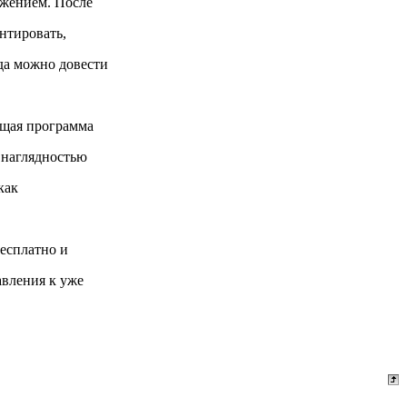
ажением. После
нтировать,
да можно довести
ющая программа
 наглядностью
как
есплатно и
авления к уже