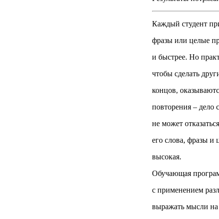
Каждый студент при
фразы или целые п
и быстрее. Но практ
чтобы сделать друг
концов, оказываютс
повторения – дело 
не может отказатьс
его слова, фразы и
высокая.
Обучающая программ
с применением раз
выражать мысли на