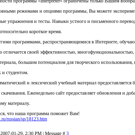
ости программы «Interpreter» ограничены только Вашим вообр
новными режимами и опциями программы, Вы можете экспериме
ные упражнения и тесты. Навыки устного и письменного перево
 относительно короткое время.
угими программами, распространяющимися в Интернете, обуча
дно отличается своей эффективностью, многофункциональностью,
териала, большим потенциалом для творческого использования, 
к и студентом.
матический и лексический учебный материал предоставляется б
я скачивания. Еженедельно сайт предоставляет обновления и доб
му материалу.
ся, что наша программа поможет Вам!
ru/russian/sp/18123.htm
2007-01-29, 2:30 PM | Message #
3