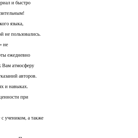
ериал и быстро
азительным!
кого языка,
й не пользовались.
» не
боты ежедневно
к Вам атмосферу
казаний авторов.
ях и навыках.
оценности при
 учеником, а также