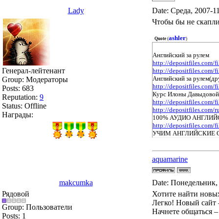
Lady
Date: Среда, 2007-1
Чтобы бы не скапли
ashler
Quote
(
)
Английский за рулем
http://depositfiles.com/
Генерал-лейтенант
http://depositfiles.com/
Английский за рулем(др
Group: Модераторы
http://depositfiles.com/
Posts:
683
Курс Илоны Давыдовой
Reputation:
9
http://depositfiles.com/
Status:
Offline
http://depositfiles.com/r
Награды:
100% АУДИО АНГЛИ
http://depositfiles.com/
УЧИМ АНГЛИЙСКИЕ 
aquamarine
makcumka
Date: Понедельник, 
Рядовой
Хотите найти новых
Легко! Новый сайт 
Group: Пользователи
Начнете общаться –
Posts:
1