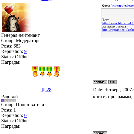
Quote
(
whiteapplebloss
Тест
http://www.bbc.co.uk/t
зы: взято отсюда
http://rupoint.co.uk
Генерал-лейтенант
Group: Модераторы
Posts:
683
Reputation:
9
Status:
Offline
Награды:
fiji28
Date: Четверг, 2007
Рядовой
книги, программы, уч
Group: Пользователи
Posts:
1
Reputation:
0
Status:
Offline
Награды: