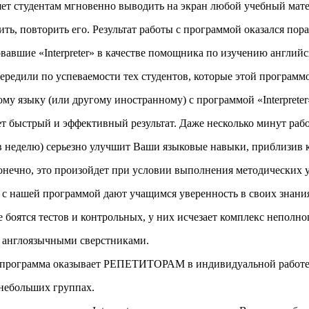
оляет студентам мгновенно выводить на экран любой учебный мат
ть, повторить его. Результат работы с программой оказался пор
вавшие «Interpreter» в качестве помощника по изучению английс
дили по успеваемости тех студентов, которые этой программо
му языку (или другому иностранному) с программой «Interpreter
ет быстрый и эффективный результат. Даже несколько минут ра
 в неделю) серьезно улучшит Ваши языковые навыки, приблизив 
нечно, это произойдет при условии выполнения методических у
 с нашей программой дают учащимся уверенность в своих знани
 боятся тестов и контрольных, у них исчезает комплекс неполн
 англоязычными сверстниками.
рограмма оказывает РЕПЕТИТОРАМ в индивидуальной работе с
 небольших группах.