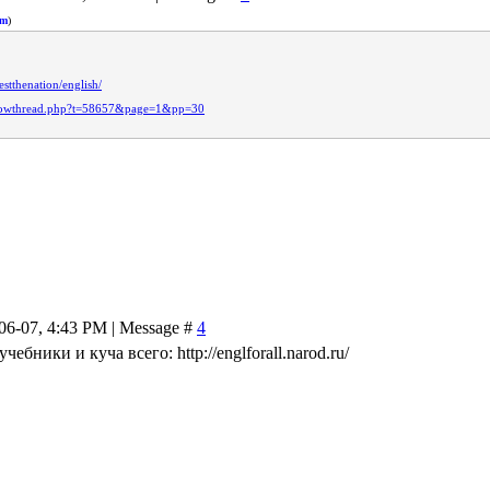
om
)
estthenation/english/
/showthread.php?t=58657&page=1&pp=30
-06-07, 4:43 PM | Message #
4
ебники и куча всего: http://englforall.narod.ru/