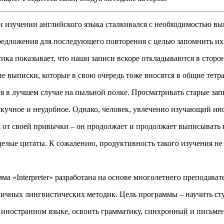
 изучении английского языка сталкивался с необходимостью вы
редложения для последующего повторения с целью запомнить их
ика показывает, что наши записи вскоре откладываются в сторону
ие выписки, которые в свою очередь тоже вносятся в общие тетра
я в лучшем случае на пыльной полке. Просматривать старые зап
скучное и неудобное. Однако, человек, увлеченно изучающий ин
я от своей привычки – он продолжает и продолжает выписыват
 целые цитаты. К сожалению, продуктивность такого изучения не
а «Interpreter» разработана на основе многолетнего преподават
личных лингвистических методик. Цель программы – научить ст
 иностранном языке, освоить грамматику, синхронный и письме