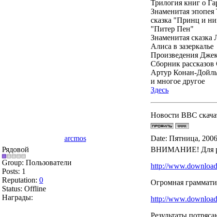
Трилогия книг о Га
Знаменитая эпопея
сказка "Принц и н
"Питер Пен"
Знаменитая сказка 
Алиса в зазеркалье
Произведения Дже
Сборник рассказов 
Артур Конан-Дойль
и многое другое
Здесь
Новости BBC скач
arcmos
Date: Пятница, 2006
Рядовой
ВНИМАНИЕ! Для реп
Group: Пользователи
http://www.download.
Posts:
1
Reputation:
0
Огромная грамматич
Status:
Offline
Награды:
http://www.download.
Результаты потряса