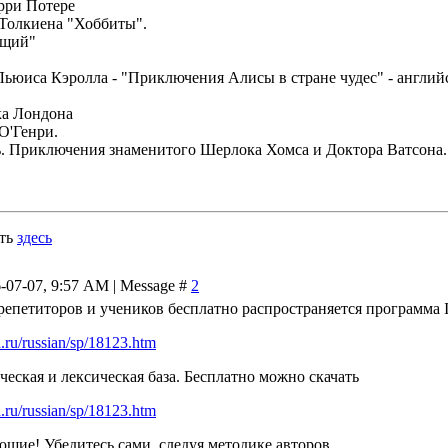
рри Потере
 Толкиена "Хоббиты".
ищий"
Льюиса Кэролла - "Приключения Алисы в стране чудес" - англий
ка Лондона
О'Генри.
. Приключения знаменитого Шерлока Хомса и Доктора Ватсона.
ать
здесь
-07-07, 9:57 AM | Message #
2
етиторов и учеников бесплатно распространяется программа I
ru/russian/sp/18123.htm
еская и лексическая база. Бесплатно можно скачать
ru/russian/sp/18123.htm
ющие! Убедитесь сами, следуя методике авторов.