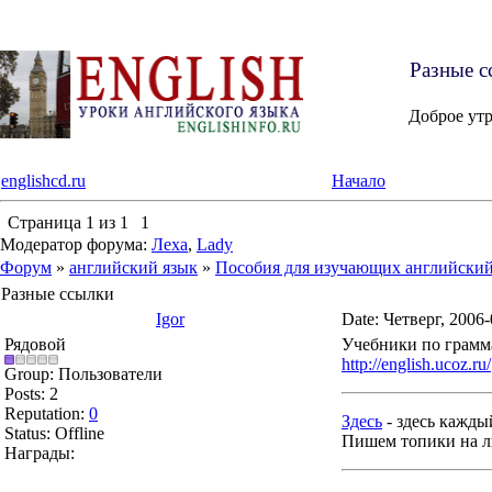
Разные с
Доброе ут
englishcd.ru
Начало
Страница
1
из
1
1
Модератор форума:
Леха
,
Lady
Форум
»
английский язык
»
Пособия для изучающих английский
Разные ссылки
Igor
Date: Четверг, 2006
Рядовой
Учебники по грамма
http://english.ucoz.ru/
Group: Пользователи
Posts:
2
Reputation:
0
Здесь
- здесь кажды
Status:
Offline
Пишем топики на л
Награды: