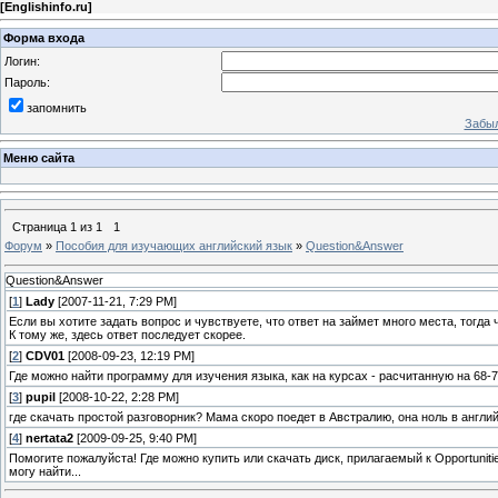
[
Englishinfo.ru
]
Форма входа
Логин:
Пароль:
запомнить
Забыл
Меню сайта
Страница
1
из
1
1
Форум
»
Пособия для изучающих английский язык
»
Question&Answer
Question&Answer
[
1
]
Lady
[2007-11-21, 7:29 PM]
Если вы хотите задать вопрос и чувствуете, что ответ на займет много места, тогда
К тому же, здесь ответ последует скорее.
[
2
]
CDV01
[2008-09-23, 12:19 PM]
Где можно найти программу для изучения языка, как на курсах - расчитанную на 68
[
3
]
pupil
[2008-10-22, 2:28 PM]
где скачать простой разговорник? Мама скоро поедет в Австралию, она ноль в англий
[
4
]
nertata2
[2009-09-25, 9:40 PM]
Помогите пожалуйста! Где можно купить или скачать диск, прилагаемый к Opportuniti
могу найти...