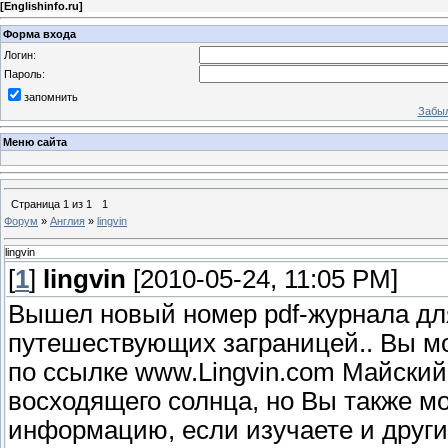
[
Englishinfo.ru
]
Форма входа
Логин:
Пароль:
запомнить
Забыл
Меню сайта
Страница
1
из
1
1
Форум
»
Англия
»
lingvin
lingvin
[
1
]
lingvin
[2010-05-24, 11:05 PM]
Вышел новый номер pdf-журнала дл
путешествующих заграницей.. Вы мо
по ссылке www.Lingvin.com Майский
восходящего солнца, но Вы также м
информацию, если изучаете и други