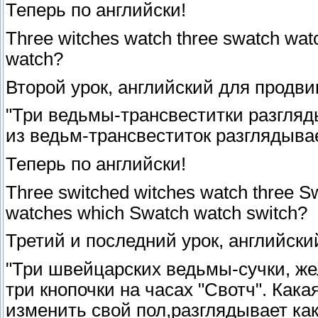
Теперь по английски!
Three witches watch three swatch wat
watch?
Второй урок, английский для продви
"Три ведьмы-трансвеститки разгляды
из ведьм-трансвеститок разглядывае
Теперь по английски!
Three switched witches watch three S
watches which Swatch watch switch?
Третий и последний урок, английск
"Три швейцарских ведьмы-сучки, ж
три кнопочки на часах "Свотч". Как
изменить свой пол,разглядывает как