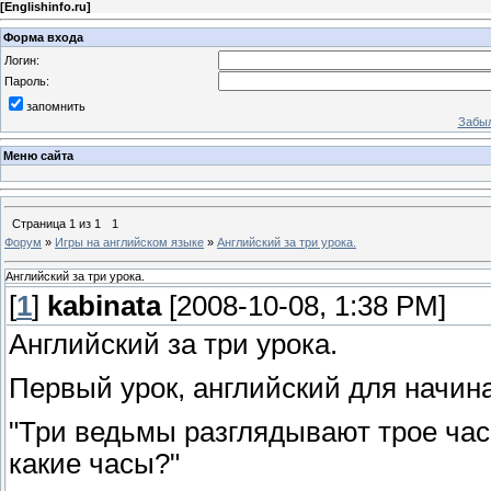
[
Englishinfo.ru
]
Форма входа
Логин:
Пароль:
запомнить
Забыл
Меню сайта
Страница
1
из
1
1
Форум
»
Игры на английском языке
»
Английский за три урока.
Английский за три урока.
[
1
]
kabinata
[2008-10-08, 1:38 PM]
Английский за три урока.
Первый урок, английский для начи
"Три ведьмы разглядывают трое час
какие часы?"