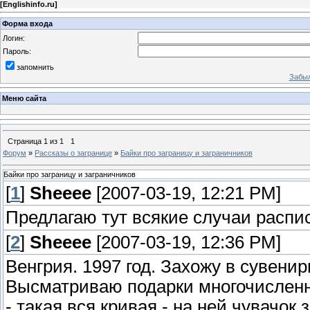
[
Englishinfo.ru
]
Форма входа
Логин:
Пароль:
запомнить
Забыл
Меню сайта
Страница
1
из
1
1
Форум
»
Рассказы о загранице
»
Байки про заграницу и заграничников
Байки про заграницу и заграничников
[
1
]
Sheeee
[2007-03-19, 12:21 PM]
Предлагаю тут всякие случаи распи
[
2
]
Sheeee
[2007-03-19, 12:36 PM]
Венгрия. 1997 год. Захожу в сувени
Высматриваю подарки многочисленн
- такая вся кривая - на ней чувачок