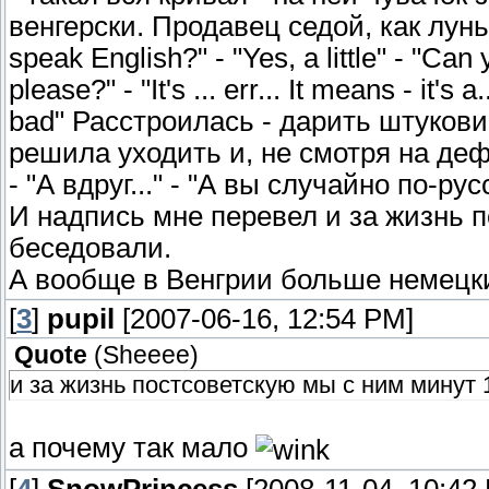
венгерски. Продавец седой, как лунь
speak English?" - "Yes, a little" - "Can
please?" - "It's ... err... It means - it'
bad" Расстроилась - дарить штукови
решила уходить и, не смотря на де
- "А вдруг..." - "А вы случайно по-р
И надпись мне перевел и за жизнь 
беседовали.
А вообще в Венгрии больше немецкий
[
3
]
pupil
[2007-06-16, 12:54 PM]
Quote
(
Sheeee
)
и за жизнь постсоветскую мы с ним минут
а почему так мало