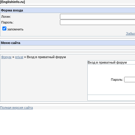
[
Englishinfo.ru
]
Форма входа
Логин:
Пароль:
запомнить
Забыл
Меню сайта
Форум
»
privat
»
Вход в приватный форум
Вход в приватный форум
Пароль:
Полная версия сайта