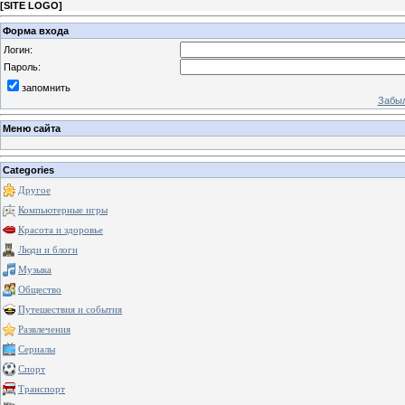
[
SITE LOGO
]
Форма входа
Логин:
Пароль:
запомнить
Забыл
Меню сайта
Categories
Другое
Компьютерные игры
Красота и здоровье
Люди и блоги
Музыка
Общество
Путешествия и события
Развлечения
Сериалы
Спорт
Транспорт