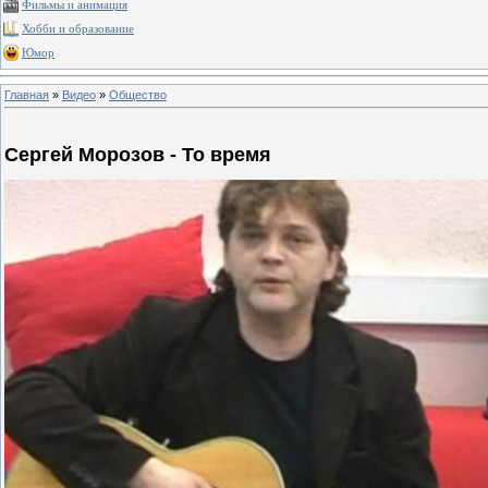
Фильмы и анимация
Хобби и образование
Юмор
Главная
»
Видео
»
Общество
Сергей Морозов - То время