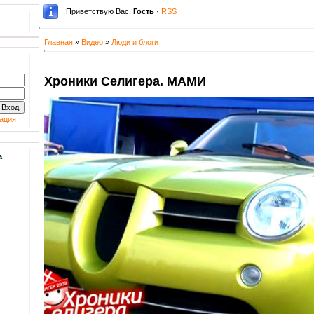
Приветствую Вас
,
Гость
·
RSS
Главная
»
Видео
»
Люди и блоги
Хроники Селигера. МАМИ
ация
а