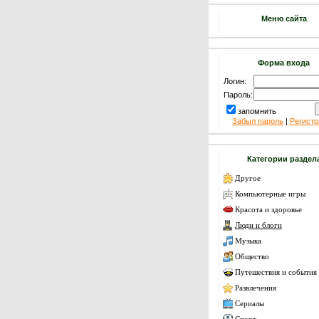
Меню сайта
Форма входа
Логин:
Пароль:
запомнить
Забыл пароль
|
Регистр
Категории раздел
Другое
Компьютерные игры
Красота и здоровье
Люди и блоги
Музыка
Общество
Путешествия и события
Развлечения
Сериалы