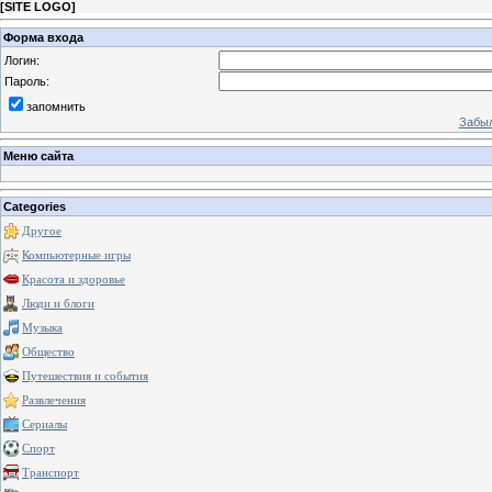
[
SITE LOGO
]
Форма входа
Логин:
Пароль:
запомнить
Забыл
Меню сайта
Categories
Другое
Компьютерные игры
Красота и здоровье
Люди и блоги
Музыка
Общество
Путешествия и события
Развлечения
Сериалы
Спорт
Транспорт