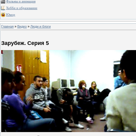
Фильмы и анимация
Хобби и образование
Юмор
Главная
»
Видео
»
Люди и блоги
Зарубеж. Серия 5