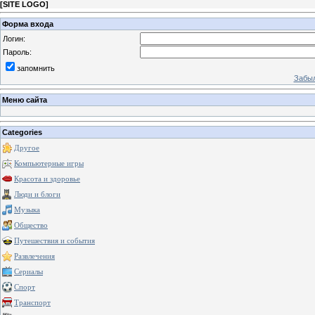
[
SITE LOGO
]
Форма входа
Логин:
Пароль:
запомнить
Забыл
Меню сайта
Categories
Другое
Компьютерные игры
Красота и здоровье
Люди и блоги
Музыка
Общество
Путешествия и события
Развлечения
Сериалы
Спорт
Транспорт