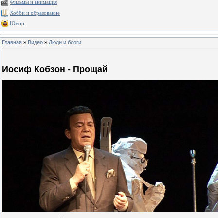
Фильмы и анимация
Хобби и образование
Юмор
Главная
»
Видео
»
Люди и блоги
Иосиф Кобзон - Прощай