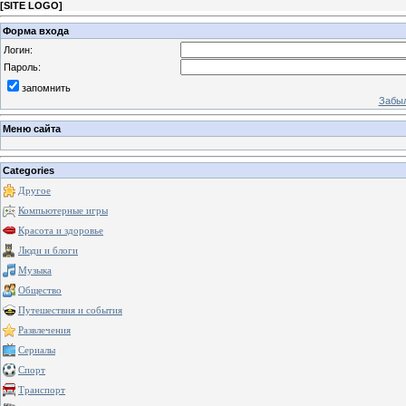
[
SITE LOGO
]
Форма входа
Логин:
Пароль:
запомнить
Забыл
Меню сайта
Categories
Другое
Компьютерные игры
Красота и здоровье
Люди и блоги
Музыка
Общество
Путешествия и события
Развлечения
Сериалы
Спорт
Транспорт