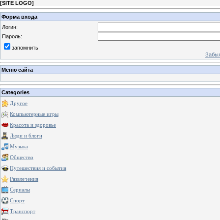
[
SITE LOGO
]
Форма входа
Логин:
Пароль:
запомнить
Забыл
Меню сайта
Categories
Другое
Компьютерные игры
Красота и здоровье
Люди и блоги
Музыка
Общество
Путешествия и события
Развлечения
Сериалы
Спорт
Транспорт