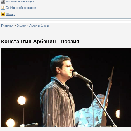
Фильмы и анимация
Хобби и образование
Юмор
Главная
»
Видео
»
Люди и блоги
Константин Арбенин - Поэзия