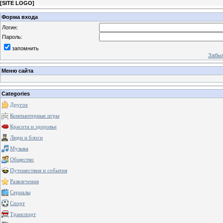
[
SITE LOGO
]
Форма входа
Логин:
Пароль:
запомнить
Забыл
Меню сайта
Categories
Другое
Компьютерные игры
Красота и здоровье
Люди и блоги
Музыка
Общество
Путешествия и события
Развлечения
Сериалы
Спорт
Транспорт