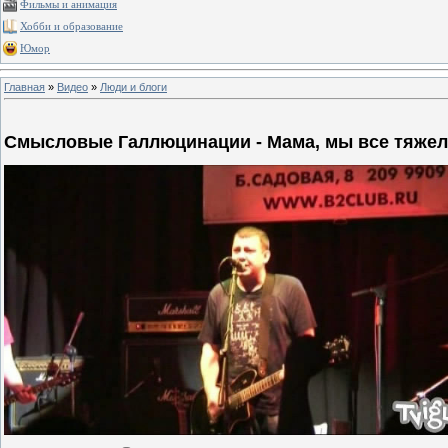
Фильмы и анимация
Хобби и образование
Юмор
Главная
»
Видео
»
Люди и блоги
Смысловые Галлюцинации - Мама, мы все тяжело