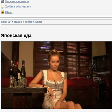
Фильмы и анимация
Хобби и образование
Юмор
Главная
»
Видео
»
Люди и блоги
Японская еда