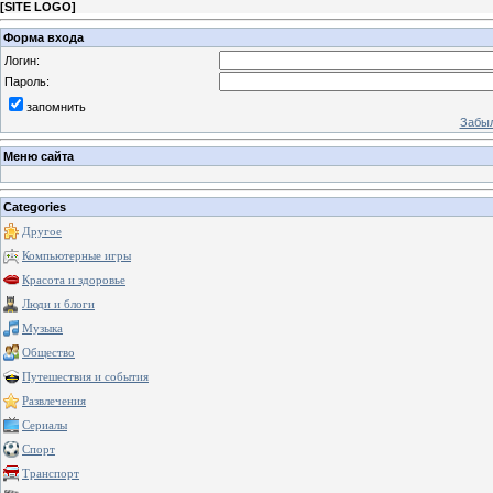
[
SITE LOGO
]
Форма входа
Логин:
Пароль:
запомнить
Забыл
Меню сайта
Categories
Другое
Компьютерные игры
Красота и здоровье
Люди и блоги
Музыка
Общество
Путешествия и события
Развлечения
Сериалы
Спорт
Транспорт