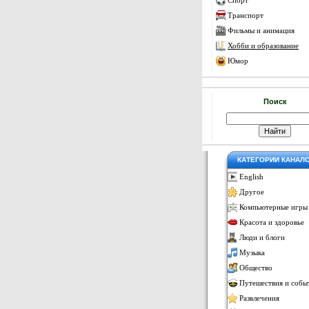
Спорт
Транспорт
Фильмы и анимация
Хобби и образование
Юмор
Поиск
КАТЕГОРИИ КАНАЛ
English
Другое
Компьютерные игры
Красота и здоровье
Люди и блоги
Музыка
Общество
Путешествия и собы
Развлечения