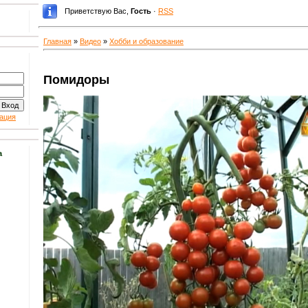
Приветствую Вас
,
Гость
·
RSS
Главная
»
Видео
»
Хобби и образование
Помидоры
ация
а