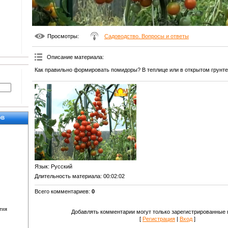
Просмотры
:
Садоводство. Вопросы и ответы
Описание материала
:
Как правильно формировать помидоры? В теплице или в открытом грунт
ОВ
Язык
: Русский
Длительность материала
: 00:02:02
Всего комментариев
:
0
тия
Добавлять комментарии могут только зарегистрированные 
[
Регистрация
|
Вход
]