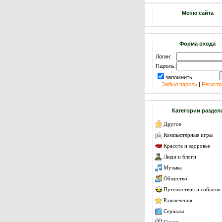
Меню сайта
Форма входа
Логин:
Пароль:
запомнить
Забыл пароль
|
Регистр
Категории раздел
Другое
Компьютерные игры
Красота и здоровье
Люди и блоги
Музыка
Общество
Путешествия и события
Развлечения
Сериалы