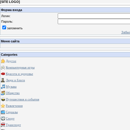
[
SITE LOGO
]
Форма входа
Логин:
Пароль:
запомнить
Забыл
Меню сайта
Categories
Другое
Компьютерные игры
Красота и здоровье
Люди и блоги
Музыка
Общество
Путешествия и события
Развлечения
Сериалы
Спорт
Транспорт