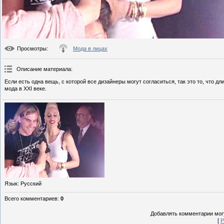
Просмотры
:
Мода в лицах
Описание материала
:
Если есть одна вещь, с которой все дизайнеры могут согласиться, так это то, что 
мода в XXI веке.
Язык
: Русский
Всего комментариев
:
0
Добавлять комментарии могу
[
Р