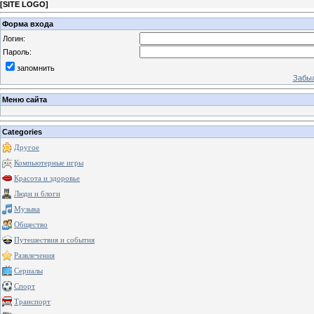
[
SITE LOGO
]
Форма входа
Логин:
Пароль:
запомнить
Забыл
Меню сайта
Categories
Другое
Компьютерные игры
Красота и здоровье
Люди и блоги
Музыка
Общество
Путешествия и события
Развлечения
Сериалы
Спорт
Транспорт