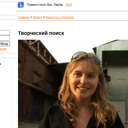
Приветствую Вас
,
Гость
·
RSS
Главная
»
Видео
»
Красота и здоровье
Творческий поиск
ация
а