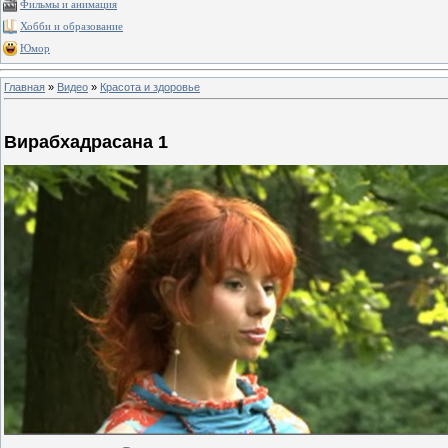
Фильмы и анимация
Хобби и образование
Юмор
Главная
»
Видео
»
Красота и здоровье
Вирабхадрасана 1