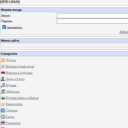
[
SITE LOGO
]
Форма входа
Логин:
Пароль:
запомнить
Забыл
Меню сайта
Categories
Другое
Компьютерные игры
Красота и здоровье
Люди и блоги
Музыка
Общество
Путешествия и события
Развлечения
Сериалы
Спорт
Транспорт