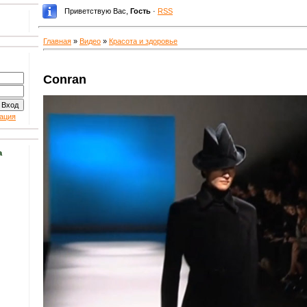
Приветствую Вас
,
Гость
·
RSS
Главная
»
Видео
»
Красота и здоровье
Conran
ация
а