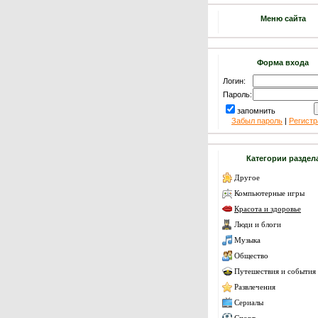
Меню сайта
Форма входа
Логин:
Пароль:
запомнить
Забыл пароль
|
Регистр
Категории раздел
Другое
Компьютерные игры
Красота и здоровье
Люди и блоги
Музыка
Общество
Путешествия и события
Развлечения
Сериалы