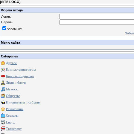
[
SITE LOGO
]
Форма входа
Логин:
Пароль:
запомнить
Забыл
Меню сайта
Categories
Другое
Компьютерные игры
Красота и здоровье
Люди и блоги
Музыка
Общество
Путешествия и события
Развлечения
Сериалы
Спорт
Транспорт