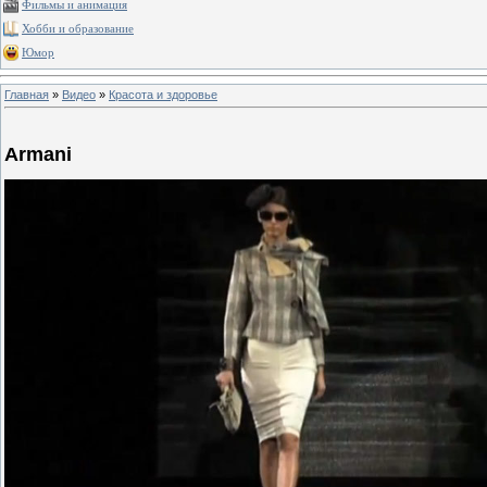
Фильмы и анимация
Хобби и образование
Юмор
Главная
»
Видео
»
Красота и здоровье
Armani