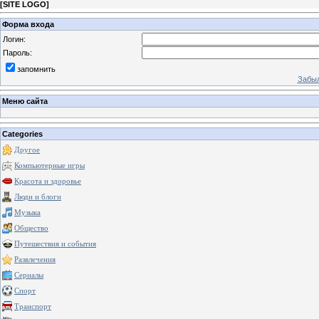
[
SITE LOGO
]
Форма входа
Логин:
Пароль:
запомнить
Забыл
Меню сайта
Categories
Другое
Компьютерные игры
Красота и здоровье
Люди и блоги
Музыка
Общество
Путешествия и события
Развлечения
Сериалы
Спорт
Транспорт