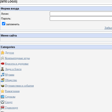
[
SITE LOGO
]
Форма входа
Логин:
Пароль:
запомнить
Забыл
Меню сайта
Categories
Другое
Компьютерные игры
Красота и здоровье
Люди и блоги
Музыка
Общество
Путешествия и события
Развлечения
Сериалы
Спорт
Транспорт