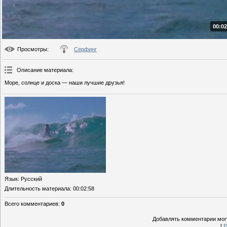
00:02
Просмотры
:
Серфинг
Описание материала
:
Море, солнце и доска — наши лучшие друзья!
Язык
: Русский
Длительность материала
: 00:02:58
Всего комментариев
:
0
Добавлять комментарии могу
[
Р