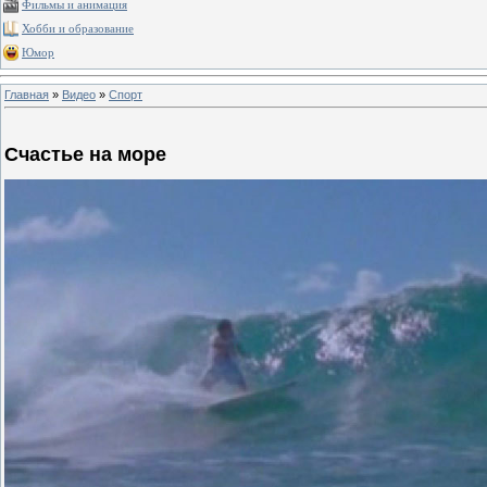
Фильмы и анимация
Хобби и образование
Юмор
Главная
»
Видео
»
Спорт
Счастье на море