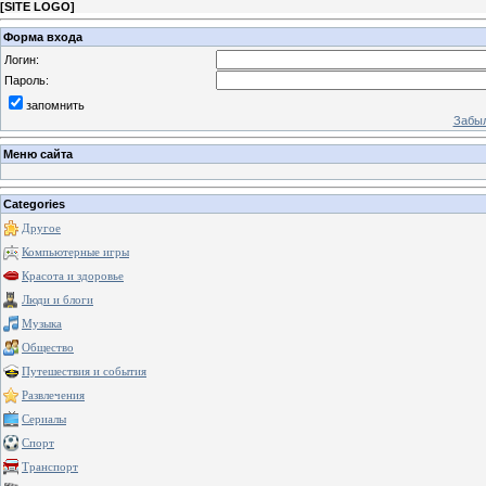
[
SITE LOGO
]
Форма входа
Логин:
Пароль:
запомнить
Забыл
Меню сайта
Categories
Другое
Компьютерные игры
Красота и здоровье
Люди и блоги
Музыка
Общество
Путешествия и события
Развлечения
Сериалы
Спорт
Транспорт