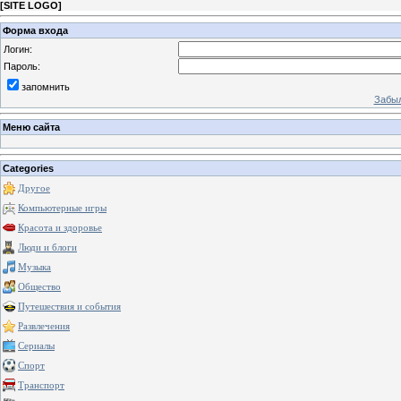
[
SITE LOGO
]
Форма входа
Логин:
Пароль:
запомнить
Забыл
Меню сайта
Categories
Другое
Компьютерные игры
Красота и здоровье
Люди и блоги
Музыка
Общество
Путешествия и события
Развлечения
Сериалы
Спорт
Транспорт