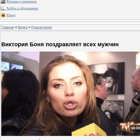
Фильмы и анимация
Хобби и образование
Юмор
Главная
»
Видео
»
Развлечения
Виктория Боня поздравляет всех мужчин
00:00