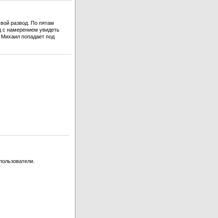
свой развод. По пятам
од с намерением увидеть
. Михаил попадает под
пользователи.