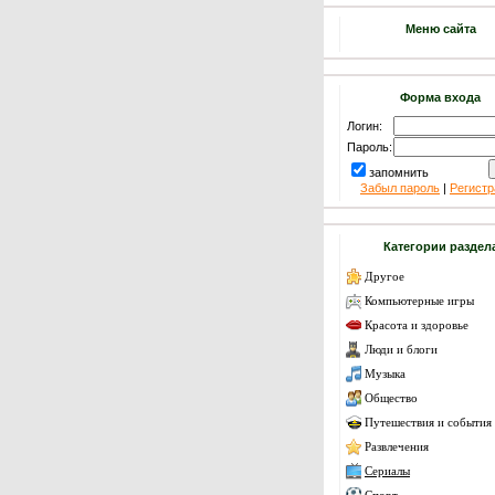
Меню сайта
Форма входа
Логин:
Пароль:
запомнить
Забыл пароль
|
Регистр
Категории раздел
Другое
Компьютерные игры
Красота и здоровье
Люди и блоги
Музыка
Общество
Путешествия и события
Развлечения
Сериалы