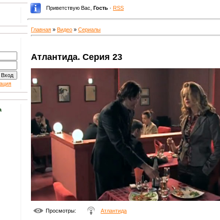
Приветствую Вас
,
Гость
·
RSS
Главная
»
Видео
»
Сериалы
Атлантида. Серия 23
ация
а
Просмотры
:
Атлантида