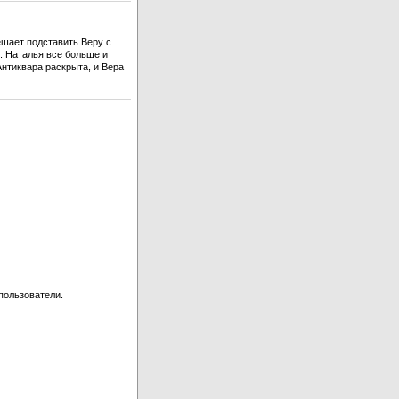
ешает подставить Веру с
. Наталья все больше и
нтиквара раскрыта, и Вера
пользователи.