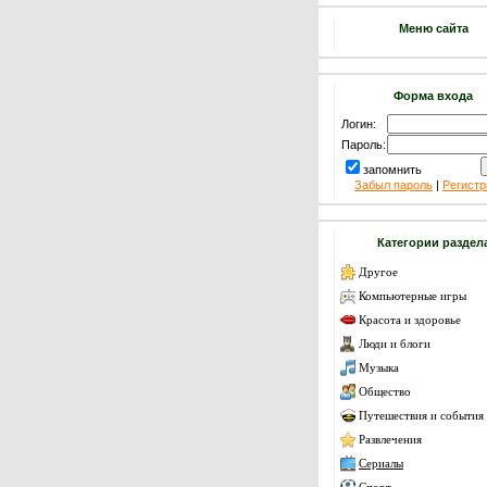
Меню сайта
Форма входа
Логин:
Пароль:
запомнить
Забыл пароль
|
Регистр
Категории раздел
Другое
Компьютерные игры
Красота и здоровье
Люди и блоги
Музыка
Общество
Путешествия и события
Развлечения
Сериалы