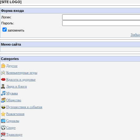
[
SITE LOGO
]
Форма входа
Логин:
Пароль:
запомнить
Забыл
Меню сайта
Categories
Другое
Компьютерные игры
Красота и здоровье
Люди и блоги
Музыка
Общество
Путешествия и события
Развлечения
Сериалы
Спорт
Транспорт