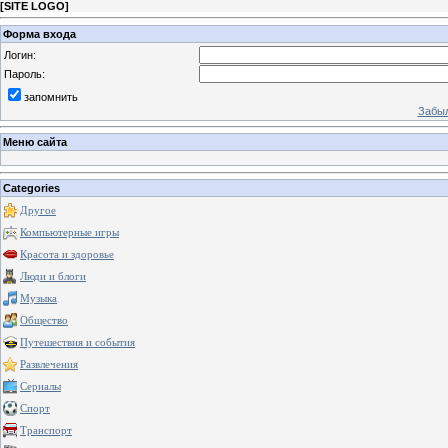
[
SITE LOGO
]
Форма входа
Логин:
Пароль:
запомнить
Забыл
Меню сайта
Categories
Другое
Компьютерные игры
Красота и здоровье
Люди и блоги
Музыка
Общество
Путешествия и события
Развлечения
Сериалы
Спорт
Транспорт