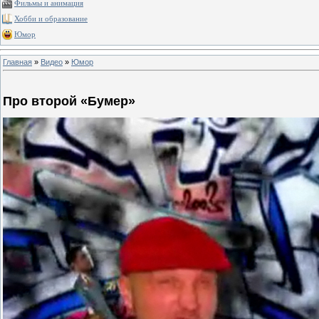
Фильмы и анимация
Хобби и образование
Юмор
Главная
»
Видео
»
Юмор
Про второй «Бумер»