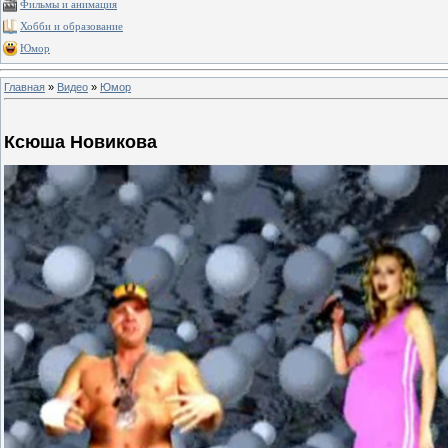
Фильмы и анимация
Хобби и образование
Юмор
Главная
»
Видео
»
Юмор
Ксюша Новикова