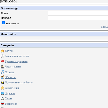
[
SITE LOGO
]
Форма входа
Логин:
Пароль:
запомнить
Забыл
Меню сайта
Categories
Другое
Компьютерные игры
Красота и здоровье
Люди и блоги
Музыка
Общество
Путешествия и события
Развлечения
Сериалы
Спорт
Транспорт