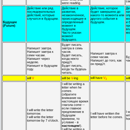
ca
were reading.
Действие или ряд
Действие в
Действие, которое
Де
последовательных
развитии,
будет завершено до
на
действий, которые
незаконченное,
какого-то момента или
оп
случатся в будущем.
происходящее в
другого события в
мо
Будущее
определенный
будущем.
и 
(Future)
момент в
пр
будущем.
вп
Часто указан
мо
момент
будущего.
Будет писать
Напишет завтра.
завтра в семь
Напишет завтра к
часов.
Напишет завтра к
семи часам.
Будет писать,
семи часам.
Бу
Напишет через
когда некто
Напишет до того, как
ча
неделю.
придЈт.
он придЈт.
Напишет в будущем
Будет писать,
году.
когда ты будешь
читать.
will have
V
will
V
will be
V
-ing
wi
3
I will be writing a
letter when he
comes
.
(обратите
внимание на
настоящее время
глагола come --
если главное
I will write the letter
предложение в
I w
tomorrow.
I will have written the
будущем
wri
I will write the letter
letter before he comes.
времени, то
ho
tomorrow by 7 o'clock.
условие - в
настоящем
!).
I will be writing a