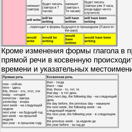
будет писать
будет писать
напишет
напишет
(завтра уже 3 часа,
(завтра в 7
(завтра к
(завтра)
когда вдруг нечто
часов)
7и часам)
случится)
will be
will have
will have been
will write
writing
written
writing
...переходит в формы Будущего-в-прошедшем (Future-in-
the-past)
would
would
would be
would have been
have
write
writing
writing
written
Кроме изменения формы глагола в 
прямой речи в косвенную происходи
времени и указательных местоимен
Прямая речь
Косвенная речь
then - тогда
now - сейчас
there - там
here - здесь
that, those - то, тот, те
this, these - это, этот, эти
that day - в тот день
today - сегодня
(the) next day, the following day - на следующий
tomorrow - завтра
день
yesterday - вчера
the day before, the previous day - накануне
next week - на следующей
the next week, the following week - на
неделе
следующей неделе
next year - на будущий год
the next year, the following year - в следующем
last week - на прошлой
году
неделе
the previous week - за неделю до
last year - в прошлом году
the year before - за год до