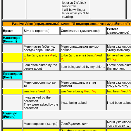
letter at 7 o'clock
tomorrow.
I will be writing a
letter while you'll be
reading.
Passive Voice (страдательный залог: "Я подвергаюсь чужому действию")
Perfect
Время
Simple
(простое)
Continuous
(длительное)
(завершенное)
Настоящее
(Present)
Меня часто (обычно,
Меня спрашивают прямо
Меня уже спрос
всегда) спрашивают.
сейчас.
этому моменту.
to be (am, are, is)
V
-ed,
to be (am, are, is) being
V
-ed,
to have/has bee
V
V
ed,
V
3
3
3
I am often asked by the
I have been aske
I am being asked by my chief...
people about ...
that moment.
Прошедшее
(Past)
Меня спросили когда-
Меня спрашивали в тот
Меня уже спрос
то.
момент.
тому моменту.
was/were
V
-ed,
V
was/were being
V
-ed,
V
had been
V
-ed,
3
3
I was asked by the
policeman ...
I was being asked.
I had been asked
They were asked by the
policeman...
Будущее
(Future)
Меня уже спрос
Меня спросят (завтра).
Такой формы нет
тому моменту.
Эта форма отсутствует,