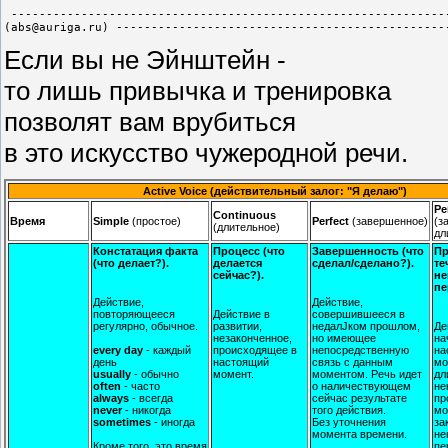
 ---------------------------------------------------------------
Если вы не Эйнштейн -
то лишь привычка и тренировка
позволят вам врубиться
в это искусство чужеродной речи.
Active Voice (действительный залог: "Я делаю")
Pe
Continuous
Время
Simple
(простое)
Perfect
(завершенное)
(з
(длительное)
дл
Констатация факта
Процесс (что
Завершенность (что
Пр
(что делает?).
делается
сделал/сделано?).
те
сейчас?).
не
пе
Действие,
Действие,
повторяющееся
Действие в
совершившееся в
регулярно, обычное.
развитии,
недалЈком прошлом,
Де
незаконченное,
но имеющее
на
every day
- каждый
происходящее в
непосредственную
на
день
настоящий
связь с данным
мо
usually
- обычно
момент.
моментом. Речь идет
дл
often
- часто
о наличествующем
не
always
- всегда
сейчас результате
пр
never
- никогда
того действия.
мо
sometimes
- иногда
Без уточнения
за
момента времени.
не
Кроме того, это время
пе