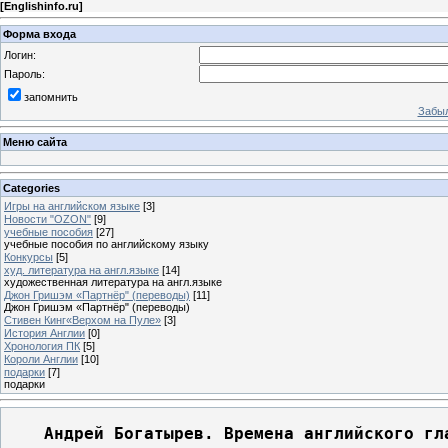
[
Englishinfo.ru
]
Форма входа
Логин:
Пароль:
запомнить
Забыл
Меню сайта
Categories
Игры на английском языке
[3]
Новости "OZON"
[9]
учебные пособия
[27]
учебные пособия по английскому языку
Конкурсы
[5]
худ. литература на англ.языке
[14]
художественная литература на англ.языке
Джон Гришэм «Партнёр" (переводы)
[11]
Джон Гришэм «Партнёр" (переводы)
Стивен Кинг«Верхом на Пуле»
[3]
История Англии
[0]
Хронология ПК
[5]
Короли Англии
[10]
подарки
[7]
подарки
Андрей Богатырев. Времена английского гл