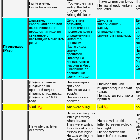
I have written this letter.
I 
I write a letter.
{You,we,they} are
He has already written
thi
I write book stories.
writing this letter.
this letter.
da
{He,she,it} is
writing this letter.
Действие,
Действие в
Действие,
Де
совершавшееся или
развитии,
завершенное к
на
свершившееся в
незаконченное,
какому-то
ук
прошлом и никак не
происходящее в
определенному
в 
связанное с
определенный
моменту в прошлом.
пр
настоящим моментом
момент в
вп
речи.
прошлом.
мо
Прошедшее
Часто указан
ил
(Past)
момент
Ни
прошлого.
ис
Никогда не
гл
используются
Pe
глаголы в Past
со
Continuous со
wh
словами
for
,
since
,
recently
.
(На)писал вчера.
Писал вчера в
Написал письмо
Пи
(На)писал на
три часа.
вчера/сегодня к семи
дв
прошлой неделе.
Писал, когда я
часам.
те
(На)писал год назад.
вошЈл.
Написал до того, как я
ча
(На)писал в 1980
Писал, пока я
пришел.
на
году.
работал.
V
-ed,
V
had
V
was/were
V
-ing
ha
2
3
He was writing this
He
letter yesterday
thi
when I came.
He had written this
ho
They were writing
letter by seven o'clock
He wrote this letter
wh
this letter at seven
last night.
yesterday.
He
o'clock last night.
He had written this
the
He was writing the
letter before I came.
o'
letter while you