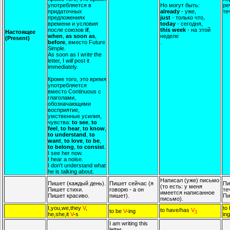
употребляется в
Но могут быть:
ре
придаточных
already
- уже,
те
предложениях
just
- только что,
времени и условия
today
- сегодня,
после союзов
if
,
this week
- на этой
Настоящее
when
,
as soon as
,
неделе
(Present)
before
, вместо Future
.
Simple.
As soon as I
write
the
letter, I
will
post it
immediately.
Кроме того, это время
употребляется
вместо Continuous с
глаголами,
обозначающими
восприятие,
умственные усилия,
чувства:
to see
,
to
feel
,
to hear
,
to know
,
to understand
,
to
want
,
to love
,
to be
,
to belong
,
to consist
.
I see her now.
I hear a noise.
I don't understand what
he is talking about.
Написал (уже) письмо
Пишет (каждый день).
Пишет сейчас (я
Пи
(то есть: у меня
Пишет стихи.
говорю - а он
те
имеется написанное
Пишет красиво.
пишет).
Пи
письмо).
I,you,we,they
V
,
to
to have/has
V
to be
V
-ing
3
he,she,it
V
-s
ing
I am writing this
letter.