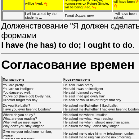
will have been
V
-
will be
V
-ed,
V
используется Future Simple:
3
V
3
will be being
V
-ed,
V
3
I will be asked by the
I will have been
Такой формы нет
students ...
asked.
Долженствование "Я должен сделать
формами
I have (he has) to do; I ought to do
.
Согласование времен 
Прямая речь
Косвенная речь
You are pretty.
He said I was pretty.
You are so intelligent.
He said I was so intelligent.
You dance so well.
He said I danced so well.
You've got [have got] lovely hair.
He said I had got lovely hair.
I'll never forget this day.
He said he would never forget that day.
Do you like ballet?
He asked me if/whether I liked ballet.
Have you ever been to Boston?
He asked me if/whether I had ever been to Boston
Where do you study?
He asked me where I studied.
What are you reading?
He asked me what I was reading.
When will we meet again?
He asked me when I should meet him again.
Why don't you stay longer?
He asked me why I didn't stay longer.
Give me your telephone number,
He asked me to give him my telephone number.
please.
He asked me to ring him up the next morning.
Ring me up tomorrow.