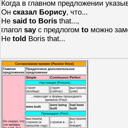
Когда в главном предложении указы
Он
сказал Борису
, что...
He
said to Boris
that...,
глагол
say
с предлогом
to
можно зам
He
told
Boris that...
Согласование времен (Passive Voice)
Главное
Придаточное дополнительное
предложение
предложение
Simple
Continuous
Perfect
Настоящее (Present)...
строят
строят
выстроили
(вообще)
(сейчас)
(уже)
...переходит в формы прошедшего
времени (Past)
were being
had been
were built
built
built
Прошедшее (Past)...
выстроили,
выстроили
Он сказал, что
строили (в
строили в ...
(к 1
эти амбары
прошлом году)
января)
He
said
, that...