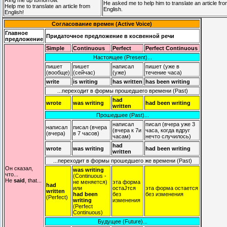
He asked me to help him to translate an article fr
Help me to translate an article from
English.
English!
Согласование времен (Active Voice)
Главное
Придаточное предложение в косвенной речи
предложение
Simple
Continuous
Perfect
Perfect Continuous
Настоящее (Present)...
пишет
пишет
написал
пишет (уже в
(вообще)
(сейчас)
(уже)
течение часа)
write
is writing
has written
has been writing
...переходит в формы прошедшего времени (Past)
had
wrote
was writing
had been writing
written
Прошедшее (Past)...
написал
писал (вчера уже 3
написал
писал (вчера
(вчера к 7и
часа, когда вдруг
(вчера)
в 7 часов)
часам)
нечто случилось)
had
wrote
was writing
had been writing
written
...переходит в формы прошедшего же времени (Past)
Он сказал,
was writing
что...
(Continuous -
He
said
, that...
не меняется)
эта форма
had
или
остаЈтся
эта форма остается
written
had been
без
без изменения
(Perfect)
writing
изменения
(Perfect
Continuous)
Будущее (Future)...