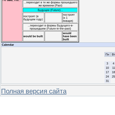
...переходит в те же формы прошедшего
же времени (Past)
Будущее (Future)...
построят
построят (в
(к 1
будущем году)
января)
...переходит в формы Будущего-в-
прошедшем (Future-in-the-past)
would
would be built
have been
built
Calendar
Пн
Вт
3
4
10
11
17
18
24
25
31
Полная версия сайта