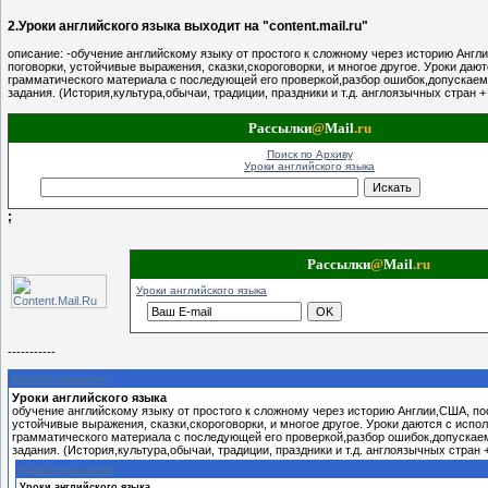
2.Уроки английского языка выходит на "content.mail.ru"
описание:
-обучение английскому языку от простого к сложному через историю Англ
поговорки, устойчивые выражения, сказки,скороговорки, и многое другое. Уроки даю
грамматического материала с последующей его проверкой,разбор ошибок,допускае
задания. (История,культура,обычаи, традиции, праздники и т.д. англоязычных стран 
Рассылки
@
Mail
.ru
Поиск по Архиву
Уроки английского языка
;
Рассылки
@
Mail
.ru
Уроки английского языка
-----------
Rambler-рассылки
Уроки английского языка
обучение английскому языку от простого к сложному через историю Англии,США, пос
устойчивые выражения, сказки,скороговорки, и многое другое. Уроки даются с испо
грамматического материала с последующей его проверкой,разбор ошибок,допуска
задания. (История,культура,обычаи, традиции, праздники и т.д. англоязычных стран 
Rambler-рассылки
Уроки английского языка