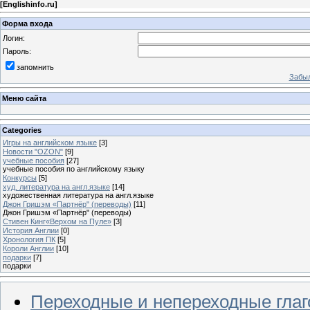
[
Englishinfo.ru
]
Форма входа
Логин:
Пароль:
запомнить
Забыл
Меню сайта
Categories
Игры на английском языке
[3]
Новости "OZON"
[9]
учебные пособия
[27]
учебные пособия по английскому языку
Конкурсы
[5]
худ. литература на англ.языке
[14]
художественная литература на англ.языке
Джон Гришэм «Партнёр" (переводы)
[11]
Джон Гришэм «Партнёр" (переводы)
Стивен Кинг«Верхом на Пуле»
[3]
История Англии
[0]
Хронология ПК
[5]
Короли Англии
[10]
подарки
[7]
подарки
Переходные и непереходные гла