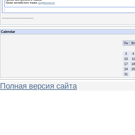
Уроки английского языка
подписаться:
;
--------------------------
Calendar
Пн
Вт
3
4
10
11
17
18
24
25
31
Полная версия сайта