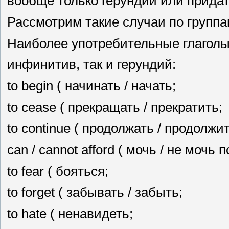
вообще только герундий или прида
Рассмотрим такие случаи по группа
Наиболее употребительные глаголы
инфинитив, так и герундий:
to begin ( начинать / начать;
to cease ( прекращать / прекратить;
to continue ( продолжать / продолжит
can / cannot afford ( мочь / не мочь 
to fear ( бояться;
to forget ( забывать / забыть;
to hate ( ненавидеть;