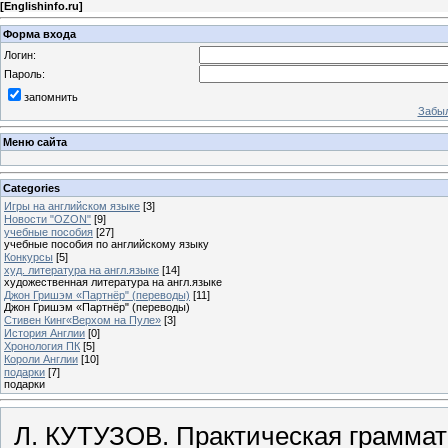
[
Englishinfo.ru
]
Форма входа
Логин:
Пароль:
запомнить
Забыл
Меню сайта
Categories
Игры на английском языке
[3]
Новости "OZON"
[9]
учебные пособия
[27]
учебные пособия по английскому языку
Конкурсы
[5]
худ. литература на англ.языке
[14]
художественная литература на англ.языке
Джон Гришэм «Партнёр" (переводы)
[11]
Джон Гришэм «Партнёр" (переводы)
Стивен Кинг«Верхом на Пуле»
[3]
История Англии
[0]
Хронология ПК
[5]
Короли Англии
[10]
подарки
[7]
подарки
Л. КУТУЗОВ. Практическая граммат