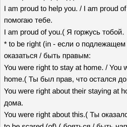
I am proud to help you. / I am proud o
помогаю тебе.
I am proud of you.( Я горжусь тобой.
* to be right (in - если о подлежащем
оказаться / быть правым:
You were right to stay at home. / You w
home.( Ты был прав, что остался до
You were right about their staying a
дома.
You were right about this.( Ты оказал
to be scared (of) ( бояться / быть н