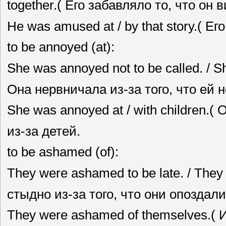
together.( Его забавляло то, что он 
Не was amused at / by that story.( Ег
to be annoyed (at):
She was annoyed not to be called. / S
Она нервничала из-за того, что ей 
She was annoyed at / with children.
из-за детей.
to be ashamed (of):
They were ashamed to be late. / They
стыдно из-за того, что они опоздали
They were ashamed of themselves.( 