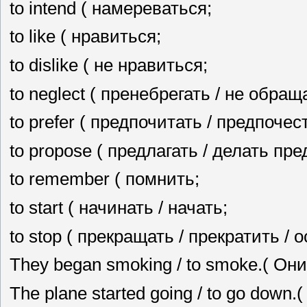
to intend ( намереваться;
to like ( нравиться;
to dislike ( не нравиться;
to neglect ( пренебрегать / не обра
to prefer ( предпочитать / предпочес
to propose ( предлагать / делать пр
to remember ( помнить;
to start ( начинать / начать;
to stop ( прекращать / прекратить / 
They began smoking / to smoke.( Они
The plane started going / to go down