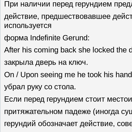
При наличии перед герундием предло
действие, предшествовавшее дейс
используется
форма Indefinite Gerund:
After his coming back she locked the
закрыла дверь на ключ.
On / Upon seeing me he took his hand 
убрал руку со стола.
Если перед герундием стоит место
притяжательном падеже (иногда сущ
герундий обозначает действие, со