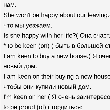
нам.
She won't be happy about our leaving
что мы уезжаем.
Is she happy with her life?( Она счас
* to be keen (on) ( быть в большой
I am keen to buy a new house.( Я оч
новый дом.
I am keen on their buying a new hous
чтобы они купили новый дом.
I'm keen on her.( Я очень заинтерес
to be proud (of) ( гордиться: