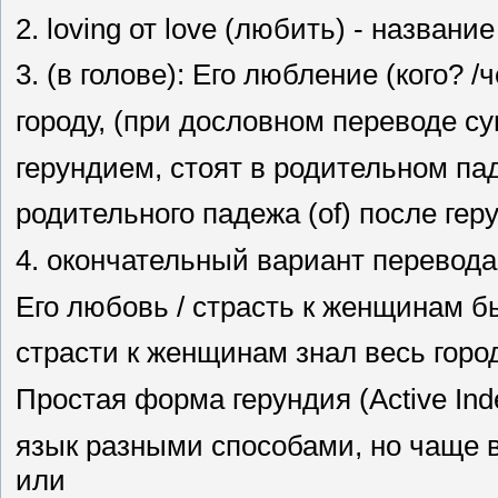
2. loving от love (любить) - названи
3. (в голове): Его любление (кого?
городу, (при дословном переводе с
герундием, стоят в родительном па
родительного падежа (of) после гер
4. окончательный вариант перевода
Его любовь / страсть к женщинам бы
страсти к женщинам знал весь город.
Простая форма герундия (Active Ind
язык разными способами, но чаще в
или