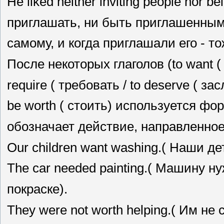
Не liked neither inviting people nor b
приглашать, ни быть приглашенным
самому, и когда приглашали его - т
После некоторых глаголов (to want ( х
require ( требовать / to deserve ( з
be worth ( стоить) используется форм
обозначает действие, направленно
Our children want washing.( Наши де
The car needed painting.( Машину н
покраске).
They were not worth helping.( Им не