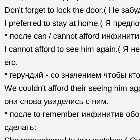
Don't forget to lock the door.( He за
I preferred to stay at home.( Я пред
* после can / cannot afford инфинит
I cannot afford to see him again.( Я
его.
* герундий - со значением чтобы кто
We couldn't afford their seeing him 
они снова увиделись с ним.
* после to remember инфинитив обо
сделать: