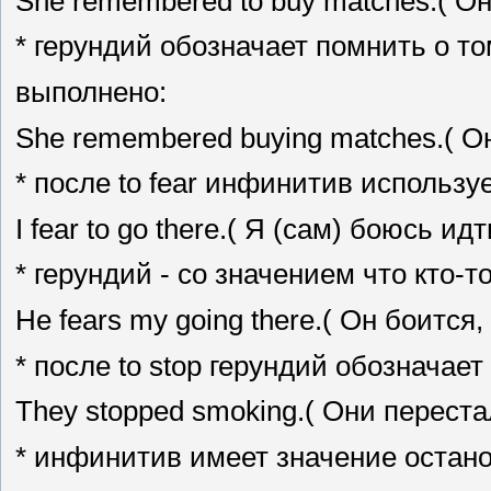
She remembered to buy matches.( Он
* герундий обозначает помнить о то
выполнено:
She remembered buying matches.( О
* после to fear инфинитив использу
I fear to go there.( Я (сам) боюсь идт
* герундий - со значением что кто-то
Не fears my going there.( Он боится,
* после to stop герундий обозначает
They stopped smoking.( Они переста
* инфинитив имеет значение остан