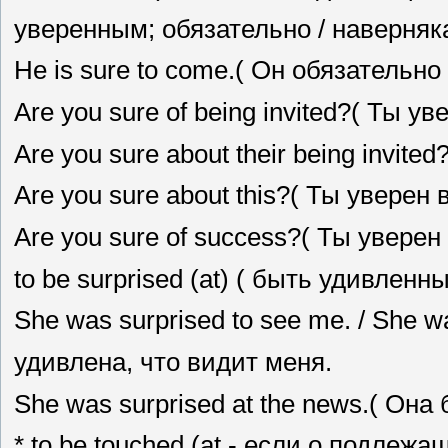
уверенным; обязательно / наверняк
Не is sure to come.( Он обязательно 
Are you sure of being invited?( Ты у
Are you sure about their being invit
Are you sure about this?( Ты уверен 
Are you sure of success?( Ты уверен
to be surprised (at) ( быть удивленн
She was surprised to see me. / She w
удивлена, что видит меня.
She was surprised at the news.( Он
* to be touched (at - если о подлежа