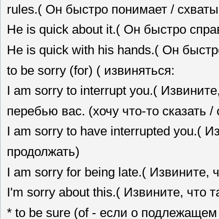
rules.( Он быстро понимает / схват
Не is quick about it.( Он быстро спр
Не is quick with his hands.( Он быст
to be sorry (for) ( извиняться:
I am sorry to interrupt you.( Извинит
перебью вас. (хочу что-то сказать /
I am sorry to have interrupted you.(
продолжать)
I am sorry for being late.( Извините,
I'm sorry about this.( Извините, что 
* to be sure (of - если о подлежащем