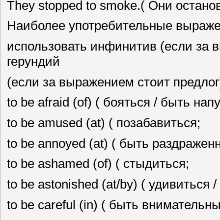
They stopped to smoke.( Они остано
Наиболее употребительные выражени
использовать инфинитив (если за 
герундий
(если за выражением стоит предлог
to be afraid (of) ( бояться / быть на
to be amused (at) ( позабавиться;
to be annoyed (at) ( быть раздраже
to be ashamed (of) ( стыдиться;
to be astonished (at/by) ( удивиться
to be careful (in) ( быть вниматель