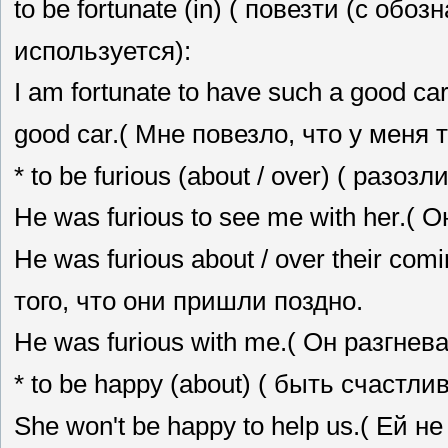
to be fortunate (in) ( повезти (с об
используется):
I am fortunate to have such a good car.
good car.( Мне повезло, что у меня
* to be furious (about / over) ( разоз
He was furious to see me with her.( 
Не was furious about / over their com
того, что они пришли поздно.
Не was furious with me.( Он разгнев
* to be happy (about) ( быть счастли
She won't be happy to help us.( Ей 