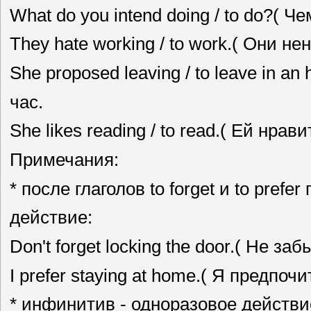
What do you intend doing / to do?( 
They hate working / to work.( Они не
She proposed leaving / to leave in a
час.
She likes reading / to read.( Ей нрав
Примечания:
* после глаголов to forget и to pref
действие:
Don't forget locking the door.( He з
I prefer staying at home.( Я предпо
* инфинитив - одноразовое действи