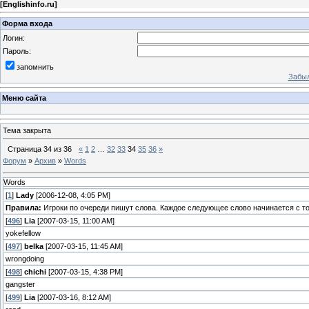
[
Englishinfo.ru
]
Форма входа
Логин:
Пароль:
запомнить
Забыл
Меню сайта
Тема закрыта
Страница
34
из
36
«
1
2
…
32
33
34
35
36
»
Форум
»
Архив
»
Words
Words
[
1
]
Lady
[2006-12-08, 4:05 PM]
Правила:
Игроки по очереди пишут слова. Каждое следующее слово начинается с т
[
496
]
Lia
[2007-03-15, 11:00 AM]
yokefellow
[
497
]
belka
[2007-03-15, 11:45 AM]
wrongdoing
[
498
]
chichi
[2007-03-15, 4:38 PM]
gangster
[
499
]
Lia
[2007-03-16, 8:12 AM]