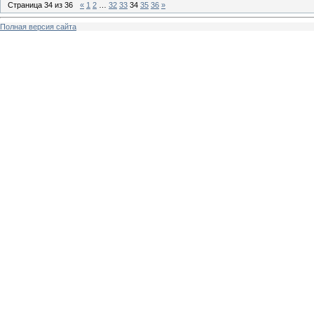
Страница
34
из
36
«
1
2
…
32
33
34
35
36
»
Полная версия сайта