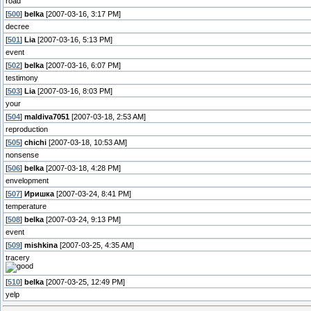
road
[
500
]
belka
[2007-03-16, 3:17 PM]
decree
[
501
]
Lia
[2007-03-16, 5:13 PM]
event
[
502
]
belka
[2007-03-16, 6:07 PM]
testimony
[
503
]
Lia
[2007-03-16, 8:03 PM]
your
[
504
]
maldiva7051
[2007-03-18, 2:53 AM]
reproduction
[
505
]
chichi
[2007-03-18, 10:53 AM]
nonsense
[
506
]
belka
[2007-03-18, 4:28 PM]
envelopment
[
507
]
Иришка
[2007-03-24, 8:41 PM]
temperature
[
508
]
belka
[2007-03-24, 9:13 PM]
event
[
509
]
mishkina
[2007-03-25, 4:35 AM]
tracery
[
510
]
belka
[2007-03-25, 12:49 PM]
yelp