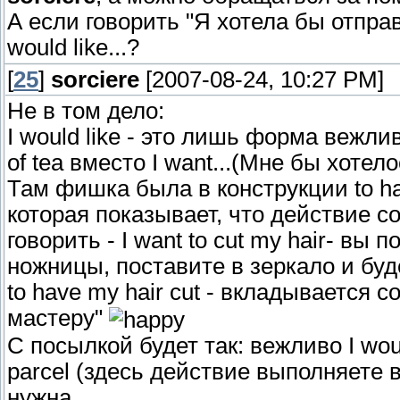
А если говорить "Я хотела бы отправ
would like...?
[
25
]
sorciere
[2007-08-24, 10:27 PM]
Не в том дело:
I would like - это лишь форма вежли
of tea вместо I want...(Мне бы хотело
Там фишка была в конструкции to have
которая показывает, что действие со
говорить - I want to cut my hair- вы
ножницы, поставите в зеркало и буд
to have my hair cut - вкладывается 
мастеру"
С посылкой будет так: вежливо I woul
parcel (здесь действие выполняете вы
нужна.