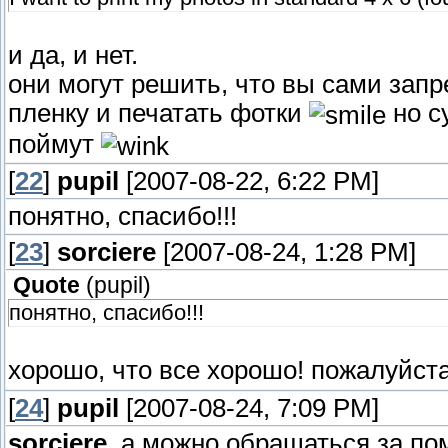
и да, и нет.
они могут решить, что вы сами запр
пленку и печатать фотки
но су
поймут
[
22
]
pupil
[2007-08-22, 6:22 PM]
понятно, спасибо!!!
[
23
]
sorciere
[2007-08-24, 1:28 PM]
Quote
(
pupil
)
понятно, спасибо!!!
хорошо, что все хорошо! пожалуйст
[
24
]
pupil
[2007-08-24, 7:09 PM]
sorciere
, а можно обращаться за п