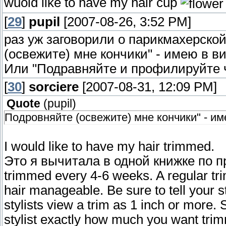
wuold like to have my hair cup
[
29
]
pupil
[2007-08-26, 3:52 PM]
раз уж заговорили о парикмахерской,
(освежите) мне кончики" - имею в в
Или "Подравняйте и профилируйте 
[
30
]
sorciere
[2007-08-31, 12:09 PM]
Quote
(
pupil
)
Подровняйте (освежите) мне кончики" - им
I would like to have my hair trimmed.
Это я вычитала в одной книжке по при
trimmed every 4-6 weeks. A regular trim
hair manageable. Be sure to tell your 
stylists view a trim as 1 inch or more. 
stylist exactly how much you want tri