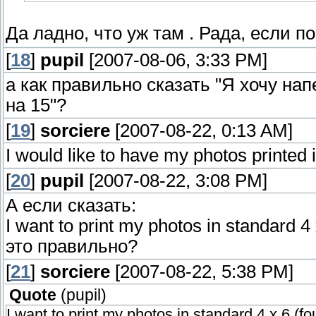
Да ладно, что уж там . Рада, если п
[
18
]
pupil
[2007-08-06, 3:33 PM]
а как правильно сказать "Я хочу на
на 15"?
[
19
]
sorciere
[2007-08-22, 0:13 AM]
I would like to have my photos printed i
[
20
]
pupil
[2007-08-22, 3:08 PM]
А еcли сказать:
I want to print my photos in standard 4 x
это правильно?
[
21
]
sorciere
[2007-08-22, 5:38 PM]
Quote
(
pupil
)
I want to print my photos in standard 4 x 6 (fou