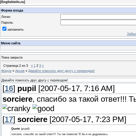
[
Englishinfo.ru
]
Форма входа
Логин:
Пароль:
запомнить
Забыл
Меню сайта
Тема закрыта
Страница
2
из
3
«
1
2
3
»
Форум
»
Архив
»
Давайте помогать друг другу с переводом!
Давайте помогать друг другу с переводом!
[
16
]
pupil
[2007-05-17, 7:16 AM]
sorciere
, спасибо за такой ответ!!! 
[
17
]
sorciere
[2007-05-17, 7:23 PM]
Quote
(pupil)
sorciere, спасибо за такой ответ!!! Ты так помогла! Я бы и не додумалась