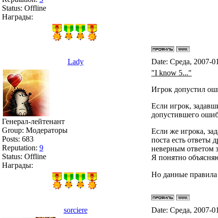
Status:
Offline
Награды:
Lady
Date: Среда, 2007-0
"I know 5..."
Игрок допустил оши
Если игрок, задавш
допустившего ошибк
Генерал-лейтенант
Group: Модераторы
Если же игрока, за
Posts:
683
поста есть ответы д
Reputation:
9
неверным ответом з
Status:
Offline
Я понятно объясня
Награды:
Но данные правила 
sorciere
Date: Среда, 2007-0