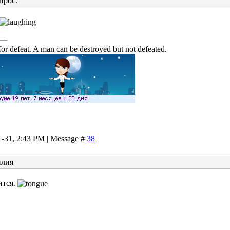
прос.
or defeat. A man can be destroyed but not defeated.
1-31, 2:43 PM | Message #
38
илия
ится.