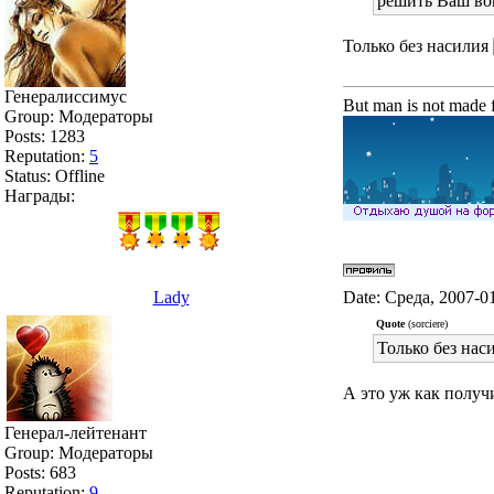
решить Ваш во
Только без насилия
Генералиссимус
But man is not made f
Group: Модераторы
Posts:
1283
Reputation:
5
Status:
Offline
Награды:
Lady
Date: Среда, 2007-0
Quote
(sorciere)
Только без нас
А это уж как получ
Генерал-лейтенант
Group: Модераторы
Posts:
683
Reputation:
9