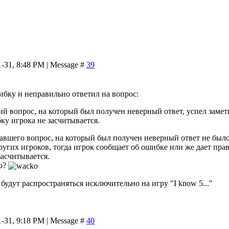
1-31, 8:48 PM | Message #
39
бку и неправильно ответил на вопрос:
ий вопрос, на который был получен неверный ответ, успел замети
у игрока не засчитывается.
давшего вопрос, на который был получен неверный ответ не было
ругих игроков, тогда игрок сообщает об ошибке или же дает прав
асчитывается.
ю?
будут распространяться исключительно на игру "I know 5..."
1-31, 9:18 PM | Message #
40