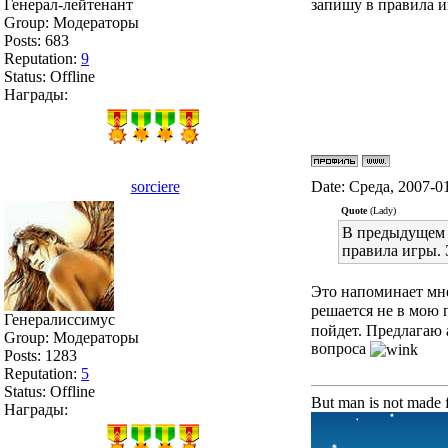
Генерал-лейтенант
запишу в правила и
Group: Модераторы
Posts:
683
Reputation:
9
Status:
Offline
Награды:
sorciere
Date: Среда, 2007-0
Quote
(Lady)
В предыдущем в
правила игры. 
Это напоминает мн
решается не в мою п
Генералиссимус
пойдет. Предлагаю 
Group: Модераторы
вопроса
Posts:
1283
Reputation:
5
Status:
Offline
But man is not made f
Награды: