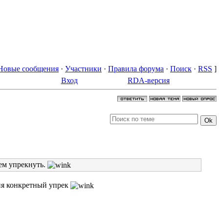
Новые сообщения
·
Участники
·
Правила форума
·
Поиск
·
RSS
]
Вход
RDA-версия
чем упрекнуть.
еня конкретный упрек