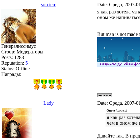
sorciere
Date: Среда, 2007-0
я как раз хотела у
оном же напиваться
But man is not made f
Генералиссимус
Group: Модераторы
Posts:
1283
Reputation:
5
Status:
Offline
Награды:
Lady
Date: Среда, 2007-0
Quote
(sorciere)
я как раз хоте
чем в оном же 
Давайте так. В пре