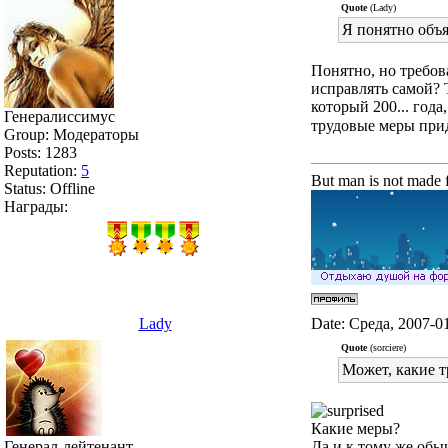
Quote
(Lady)
Я понятно объ
Понятно, но требов
исправлять самой? 
который 200... года
Генералиссимус
трудовые меры прид
Group: Модераторы
Posts:
1283
Reputation:
5
But man is not made f
Status:
Offline
Награды:
Lady
Date: Среда, 2007-0
Quote
(sorciere)
Может, какие т
Какие меры?
Генерал-лейтенант
Да и к тому же обы