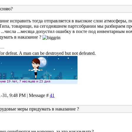
ясняю?
ание исправить тогда отправляется в высокие слои атмосферы, п
Типа, товарищи, на сегодняшнем партсобрании мы разбираем пр
, ...числа ...месяца допустил ошибку в посте под инвентарным ном
умать в наказание ?
or defeat. A man can be destroyed but not defeated.
1-31, 9:48 PM | Message #
41
рудовые меры придумать в наказание ?
чно ошибаются не нарочно, за это наказывать?