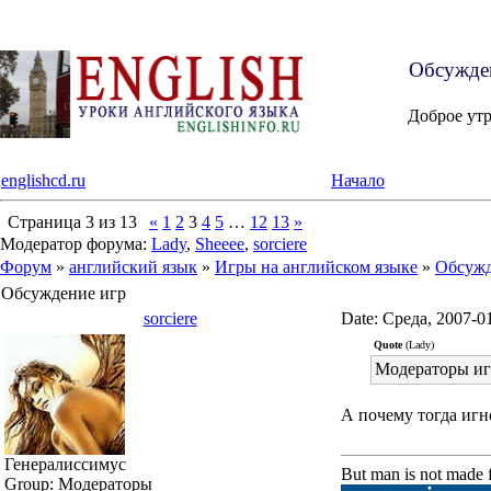
Обсужден
Доброе ут
englishcd.ru
Начало
Страница
3
из
13
«
1
2
3
4
5
…
12
13
»
Модератор форума:
Lady
,
Sheeee
,
sorciere
Форум
»
английский язык
»
Игры на английском языке
»
Обсужд
Обсуждение игр
sorciere
Date: Среда, 2007-0
Quote
(Lady)
Модераторы игр
А почему тогда игн
Генералиссимус
But man is not made f
Group: Модераторы