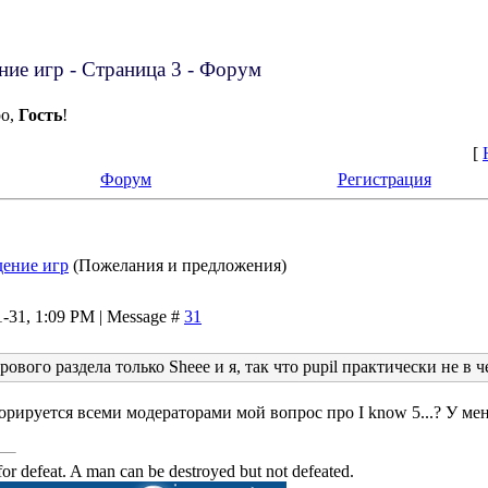
ие игр - Страница 3 - Форум
ро,
Гость
!
[
Форум
Регистрация
ение игр
(Пожелания и предложения)
1-31, 1:09 PM | Message #
31
ового раздела только Sheee и я, так что pupil практически не в 
орируется всеми модераторами мой вопрос про I know 5...? У м
or defeat. A man can be destroyed but not defeated.