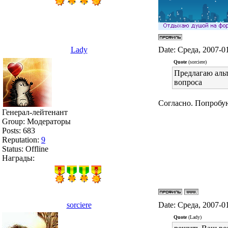
Lady
Date: Среда, 2007-0
Quote
(sorciere)
Предлагаю альт
вопроса
Согласно. Попробу
Генерал-лейтенант
Group: Модераторы
Posts:
683
Reputation:
9
Status:
Offline
Награды:
sorciere
Date: Среда, 2007-0
Quote
(Lady)