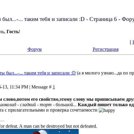
был...-... таким тебя и записали :D - Страница 6 - Фор
нь,
Гость
!
[
Форум
Регистрация
ы был...-... таким тебя и записали :D
(а я милого узнаю...да по 
6-13, 11:34 PM | Message #
1
слово,потом его свойство,этому слову мы приписываем друг
шоколад - сладкий - торт - большой...
Каждый пишет только од
та с прилагательными и проверка сочетаемости
or defeat. A man can be destroyed but not defeated.