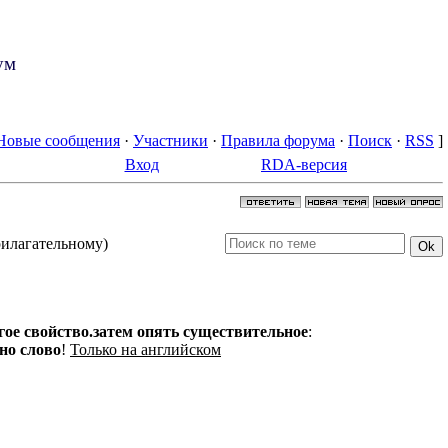
ум
Новые сообщения
·
Участники
·
Правила форума
·
Поиск
·
RSS
]
Вход
RDA-версия
прилагательному)
ое свойство.затем опять существительное
:
но слово
!
Только на английском