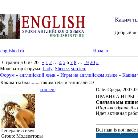
Каким ты 
Добрый де
englishcd.ru
Начало
Страница
6
из
20
«
1
2
…
4
5
6
7
8
…
19
20
»
Модератор форума:
Lady
,
Sheeee
,
sorciere
Форум
»
английский язык
»
Игры на английском языке
»
Каким т
Каким ты был...-... таким тебя и записали :D
sorciere
Date: Среда, 2007-0
ПРАВИЛА ИГРЫ:
Сначала мы пишем 
Шар - воздушный - 
Идет активная рабо
But man is not made f
Генералиссимус
Group: Модераторы