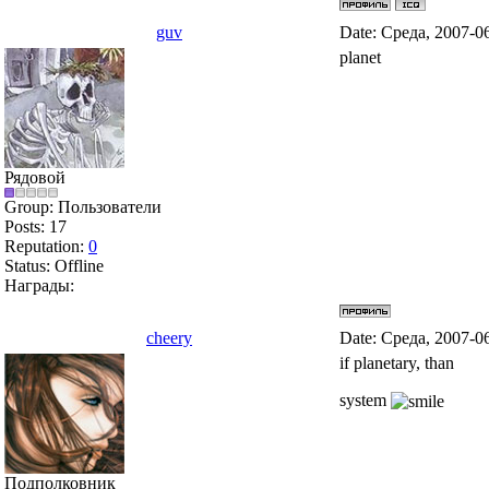
guv
Date: Среда, 2007-0
planet
Рядовой
Group: Пользователи
Posts:
17
Reputation:
0
Status:
Offline
Награды:
cheery
Date: Среда, 2007-0
if planetary, than
system
Подполковник