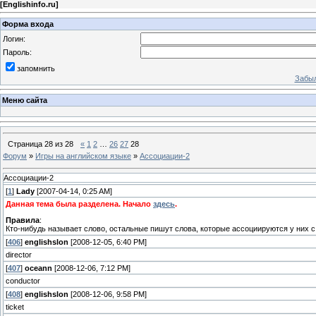
[
Englishinfo.ru
]
Форма входа
Логин:
Пароль:
запомнить
Забыл
Меню сайта
Страница
28
из
28
«
1
2
…
26
27
28
Форум
»
Игры на английском языке
»
Ассоциации-2
Ассоциации-2
[
1
]
Lady
[2007-04-14, 0:25 AM]
Данная тема была разделена. Начало
здесь
.
Правила
:
Кто-нибудь называет слово, остальные пишут слова, которые ассоциируются у них с
[
406
]
englishslon
[2008-12-05, 6:40 PM]
director
[
407
]
oceann
[2008-12-06, 7:12 PM]
conductor
[
408
]
englishslon
[2008-12-06, 9:58 PM]
ticket