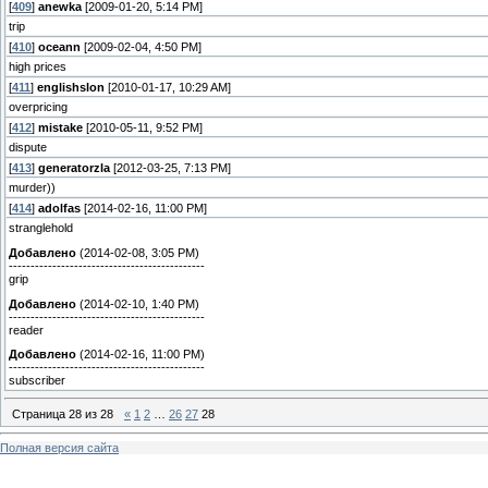
[
409
]
anewka
[2009-01-20, 5:14 PM]
trip
[
410
]
oceann
[2009-02-04, 4:50 PM]
high prices
[
411
]
englishslon
[2010-01-17, 10:29 AM]
overpricing
[
412
]
mistake
[2010-05-11, 9:52 PM]
dispute
[
413
]
generatorzla
[2012-03-25, 7:13 PM]
murder))
[
414
]
adolfas
[2014-02-16, 11:00 PM]
stranglehold
Добавлено
(2014-02-08, 3:05 PM)
---------------------------------------------
grip
Добавлено
(2014-02-10, 1:40 PM)
---------------------------------------------
reader
Добавлено
(2014-02-16, 11:00 PM)
---------------------------------------------
subscriber
Страница
28
из
28
«
1
2
…
26
27
28
Полная версия сайта