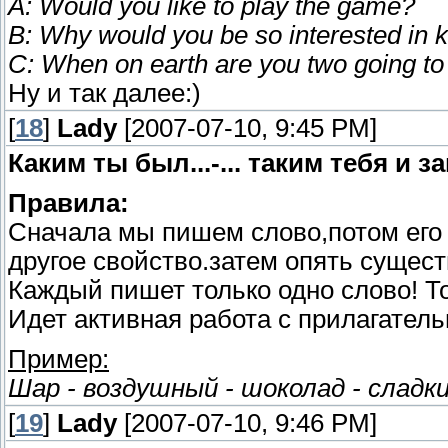
A: Would you like to play the game?
B: Why would you be so interested in k
C: When on earth are you two going to
Ну и так далее:)
[
18
]
Lady
[2007-07-10, 9:45 PM]
Каким ты был...-... таким тебя и з
Правила:
Сначала мы пишем слово,потом его
другое свойство.затем опять сущес
Каждый пишет только одно слово! Т
Идет активная работа с прилагател
Пример:
Шар - воздушный - шоколад - сладки
[
19
]
Lady
[2007-07-10, 9:46 PM]