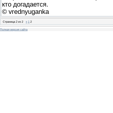
кто догадается.
© vrednyuganka
Страница
2
из
2
«
1
2
Полная версия сайта