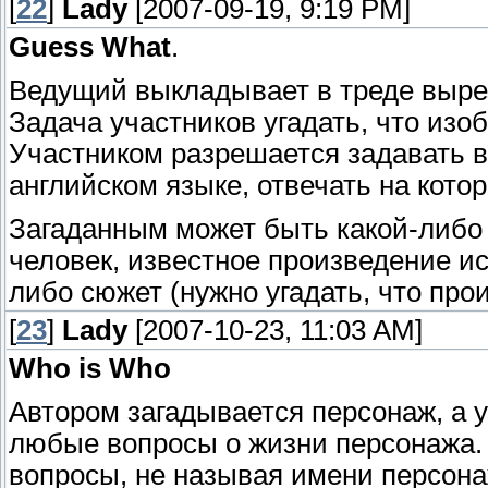
[
22
]
Lady
[2007-09-19, 9:19 PM]
Guess What
.
Ведущий выкладывает в треде вырез
Задача участников угадать, что из
Участником разрешается задавать в
английском языке, отвечать на кото
Загаданным может быть какой-либо 
человек, известное произведение иск
либо сюжет (нужно угадать, что прои
[
23
]
Lady
[2007-10-23, 11:03 AM]
Who is Who
Автором загадывается персонаж, а 
любые вопросы о жизни персонажа. 
вопросы, не называя имени персона