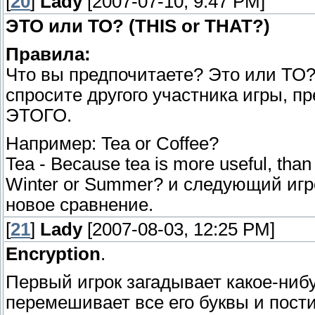
[
20
]
Lady
[2007-07-10, 9:47 PM]
ЭТО или ТО? (THIS or THAT?)
Правила:
Что вы предпочитаете? Это или ТО?
спросите другого участника игры, 
ЭТОГО.
Например: Tea or Coffee?
Tea - Because tea is more useful, than 
Winter or Summer? и следующий игр
новое сравнение.
[
21
]
Lady
[2007-08-03, 12:25 PM]
Encryption
.
Первый игрок загадывает какое-ниб
перемешивает все его буквы и пости