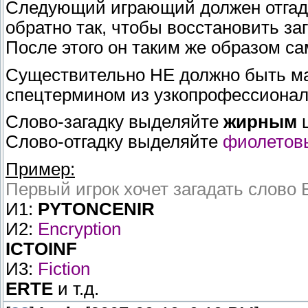
Следующий играющий должен отгадат
обратно так, чтобы восстановить за
После этого он таким же образом са
Существительно НЕ должно быть м
спецтермином из узкопрофессионал
Слово-загадку выделяйте
жирным
ш
Слово-отгадку выделяйте
фиолетов
Пример:
Первый игрок хочет загадать слово E
И1:
PYTONCENIR
И2:
Encryption
ICTOINF
И3:
Fiction
ERTE
и т.д.