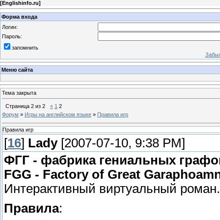
[
Englishinfo.ru
]
Форма входа
Логин:
Пароль:
запомнить
Забыл
Меню сайта
Тема закрыта
Страница
2
из
2
«
1
2
Форум
»
Игры на английском языке
»
Правила игр
Правила игр
[
16
]
Lady
[2007-07-10, 9:38 PM]
ФГГ - фабрика гениальных графо
FGG - Factory of Great Garaphoamn
Интерактивный виртуальный роман.
Правила
: